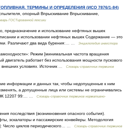
ТОПЛИВНАЯ. ТЕРМИНЫ И ОПРЕДЕЛЕНИЯ (ИСО 7876/1-84)
аспылителя, опорный Впрыскивание Впрыскивание,
варь ГОСТированной лексики
тво, предназначение и использование нефтяных вышек
описании и использовании нефтяных вышек Содержание — это
ики. Различают два вида бурения:… …
Энциклопедия инвестора
самоходности»: Режим [минимальная частота вращения
ный двигатель работает без использования мощности пускового
х внешних условиях. Источник …
Словарь-справочник терминов
ение информации и данных так, чтобы недопущенные к ним
 изменять, а допущенные лица или системы не ограничивались
/МЭК 12207 99:… …
Словарь-справочник терминов нормативно-
ения последствия (возникновения опасного события).
фты, эскалаторы и пассажирские конвейеры. Методология
ncy]: Число циклов периодического… …
Словарь-справочник терминов