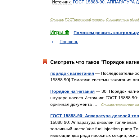
Источник:
ГОСТ
15888
-
90
.
АППАРАТУРА
Д
Словарь
ГОСТированной
лексики
.
Составитель
nicco
Игры ⚽
Поможем решить контрольну
Поршень
Смотреть что такое "Порядок нагне
порядок нагнетания
— Последовательност
15888 90] Тематики системы зажигания а
Порядок нагнетания
— 30. Порядок нагне
штуцера насоса Источник: ГОСТ 15888 90
оригинал документа …
Словарь-справочник т
ГОСТ 15888-90: Аппаратура дизелей то
15888 90: Аппаратура дизелей топливная.
топливный насос Vee fuel injection pump 
имеющий два ряда насосных секций, о