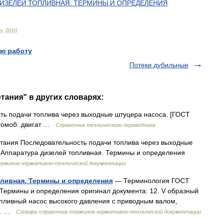
ИЗЕЛЕЙ
ТОПЛИВНАЯ
.
ТЕРМИНЫ
И
ОПРЕДЕЛЕНИЯ
lo
.
2010
.
ю работу
Потеки дубильные
тания" в других словарях:
ь подачи топлива через выходные штуцера насоса. [ГОСТ
втомоб. двигат …
Справочник технического переводчика
тания Последовательность подачи топлива через выходные
: Аппаратура дизелей топливная. Термины и определения
ерминов нормативно-технической документации
пливная. Термины и определения
— Терминология ГОСТ
 Термины и определения оригинал документа: 12. V образный
Топливный насос высокого давления с приводным валом,
си… …
Словарь-справочник терминов нормативно-технической документации