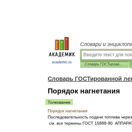
Словари и энциклоп
academic.ru
Словарь ГОСТированной лексики
Словарь ГОСТированной ле
Порядок нагнетания
Толкование
Порядок
нагнетания
Последовательность
подачи
топлива
через
см
.
все
термины
ГОСТ
15888
-
90
.
АППАРА