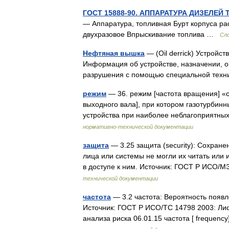
ГОСТ 15888-90. АППАРАТУРА ДИЗЕЛЕЙ 
— Аппаратура, топливная Бурт корпуса р
двухразовое Впрыскивание топлива …
Сло
Нефтяная вышка
— (Oil derrick) Устройс
Информация об устройстве, назначении, 
разрушения с помощью специальной техн
режим
— 36. режим [частота вращения] «
выходного вала], при котором газотурбин
устройства при наиболее неблагоприятны
нормативно-технической документации
защита
— 3.25 защита (security): Сохран
лица или системы не могли их читать или
в доступе к ним. Источник: ГОСТ Р ИСО
технической документации
частота
— 3.2 частота: Вероятность появл
Источник: ГОСТ Р ИСО/ТС 14798 2003: Ли
анализа риска 06.01.15 частота [ freque